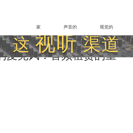
家
声音的
视觉的
视听
渠道
这
的麦克风：音频租赁的重