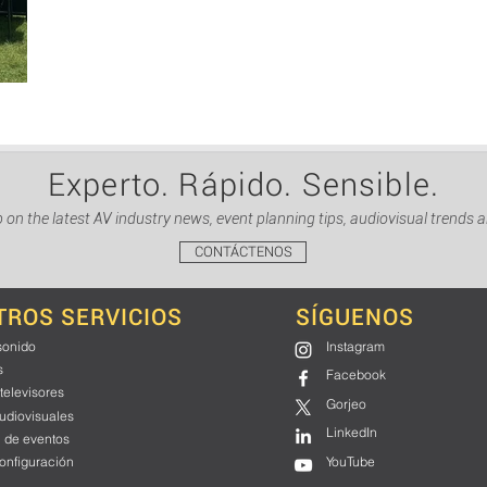
Experto. Rápido. Sensible.
 on the latest AV industry news, event planning tips, audiovisual trends 
CONTÁCTENOS
TROS SERVICIOS
SÍGUENOS
sonido
Instagram
s
Facebook
 televisores
Gorjeo
udiovisuales
LinkedIn
 de eventos
onfiguración
YouTube