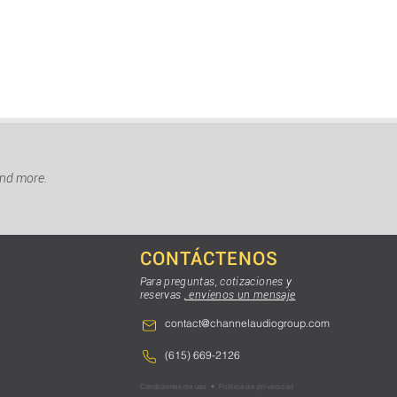
and more.
CONTÁCTENOS
Para preguntas, cotizaciones y
reservas
, envíenos un mensaje
contact@channelaudiogroup.com
(615) 669-2126
Condiciones de uso
•
Política de privacidad