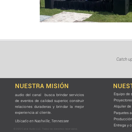
Catch up
NUESTRA MISIÓN
NUES
Equipo de 
audio del canal
busca brindar
servicios
Proyectore
de eventos
de calidad superior, construir
Alquiler de
relaciones duraderas y brindar la
mejor
experiencia al cliente.
Paquetes a
Producción
Ubicado en Nashville, Tennessee
Entrega y c
© 2022 Canal Audio LLC. Todos los derechos reservados.