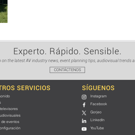
Experto. Rápido. Sensible.
 on the latest AV industry news, event planning tips, audiovisual trends 
CONTÁCTENOS
TROS SERVICIOS
SÍGUENOS
sonido
Instagram
s
Facebook
 televisores
Gorjeo
udiovisuales
LinkedIn
 de eventos
onfiguración
YouTube