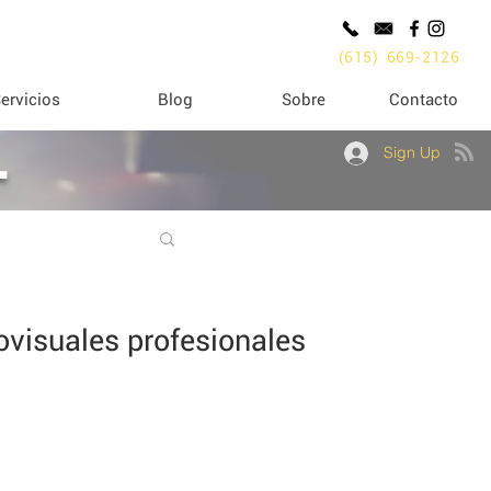
(615) 669-2126
ervicios
Blog
Sobre
Contacto
L
Sign Up
iovisuales profesionales