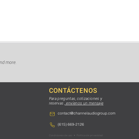
and more.
CONTÁCTENOS
Para preguntas, cotizaciones y
reservas
, envíenos un mensaje
contact@channelaudiogroup.com
(615) 669-2126
Condiciones de uso
•
Política de privacidad