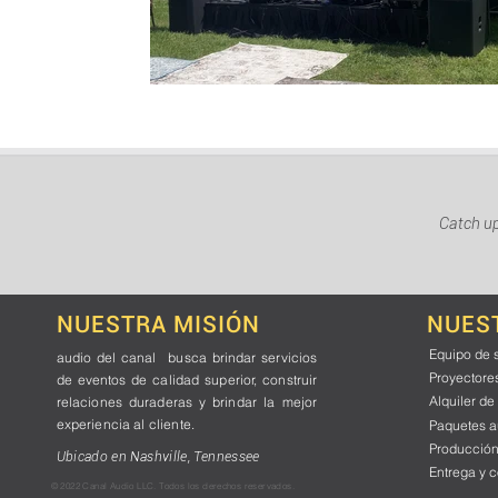
Catch up
NUESTRA MISIÓN
NUES
Equipo de 
audio del canal
busca brindar
servicios
Proyectore
de eventos
de calidad superior, construir
Alquiler de
relaciones duraderas y brindar la
mejor
experiencia al cliente.
Paquetes a
Producción
Ubicado en Nashville, Tennessee
Entrega y c
© 2022 Canal Audio LLC. Todos los derechos reservados.