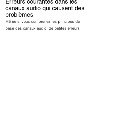
Erreurs courantes dans les 
canaux audio qui causent des 
problèmes
Même si vous comprenez les principes de 
base des canaux audio, de petites erreurs 
peuvent encore causer de réels problèmes lors 
d'un événement :
Trop de sources et trop peu de canaux
. 
Lorsque vous regroupez des micros ou 
des pistes de lecture sur un seul canal, 
vous perdez le contrôle. C'est là que le 
volume devient irrégulier et que les 
transitions s'enveniment.
Gestion du gain
. Si le signal est trop faible, 
vous amplifiez le bruit lorsque vous le 
renforcez. S'il est trop fort, il se déforme 
avant même d'atteindre le fader. Régler 
correctement les niveaux à l'entrée facilite 
tout le reste.
Sources stéréo
. Si vous connectez un 