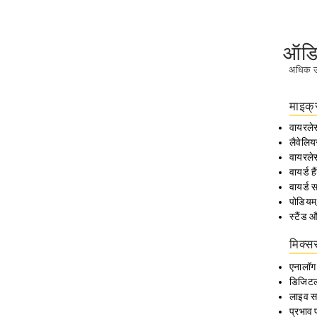
ऑडि
अधिक उप
माइक्
वायरलेस
लैवेलिय
वायरले
वायर्ड ह
वायर्ड 
पोडियम
स्टैंड
मिक्स
एनालॉग
डिजिटल
लाइव सा
प्रभाव 