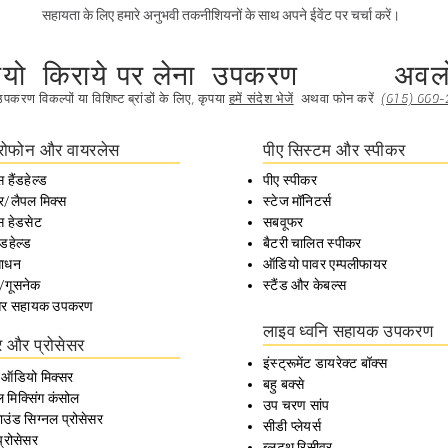
सहायता के लिए हमारे अनुभवी तकनीशियनों के साथ अपने ईवेंट पर चर्चा करें।
यो
किराये पर लेना
उपकरण
अवल
करण विकल्पों या विशिष्ट ब्रांडों के लिए, कृपया
हमें संदेश भेजें
अथवा फोन करें
(615) 669
रोफोन और वायरलेस
पीए सिस्टम और स्पीकर
 हैंडहेल्ड
पीए स्पीकर
र/लैपल मिक्स
स्टेज मॉनिटर्स
स हेडसेट
सबवूफर
ैंडहेल्ड
बैटरी चालित स्पीकर
साधन
ऑडियो पावर एम्पलीफायर
/गूसनेक
स्टैंड और केबल्स
 और सहायक उपकरण
​
लाइव ध्वनि सहायक उपकरण
र और प्रोसेसर
इंस्ट्रूमेंट डायरेक्ट बॉक्स
 ऑडियो मिक्सर
बहु बक्से
 मिक्सिंग कंसोल
उप चरण सांप
उंड सिग्नल प्रोसेसर
सीडी प्लेयर्स
प्रोसेसर
ब्लूटूथ रिसीवर